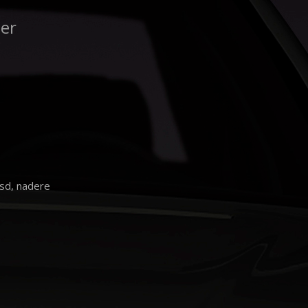
ber
sd, nadere