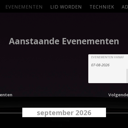
EVENEMENTEN
LID WORDEN
TECHNIEK
AD
Aanstaande Evenementen
Eveneme
Evenement
EVENEMENTEN VANAF
zoekopdrac
Zoeken
en
weergeve
enten
Volgend
navigatie
september 2026