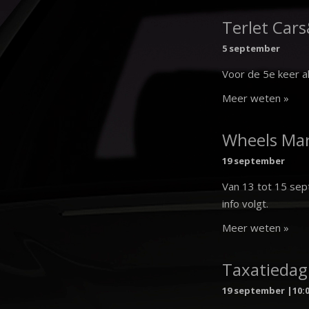
Terlet Cars
5 september
Voor de 5e keer al
Meer weten »
Wheels Ma
19 september
Van 13 tot 15 se
info volgt.
Meer weten »
Taxatiedag
19 september |10: