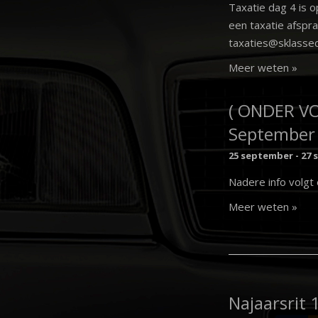
Taxatie dag 4 is 
een taxatie afspr
taxaties@sklassec
Meer weten »
( ONDER V
September
25 september
-
27 
Nadere info volgt
Meer weten »
Najaarsrit 