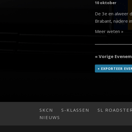
10 oktober
De 3e en alweer de
Brabant, nadere in
Meer weten »
«
Vorige Evenem
+ EXPORTEER EV
SKCN
S-KLASSEN
SL ROADSTE
NIEUWS