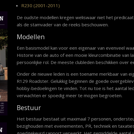
R230 (2001-2011)
De oudste modellen kregen weliswaar niet het predicaat 
als de stamvader van de reeks beschouwen.
Modellen
Een basismodel kan voor een eigenaar van evenveel waard
Historie van de auto of een mooie kleurcombinatie van la
persoonlijke rol. De meeste clubleden beschikken over 
Onder de nieuwe leden is een toename merkbaar van ei
R129 Roadster. Gelukkig beginnen de goede overgeble
hobby-bedoelingen te vinden. Tot nu toe is het aantal l
verwachten er spoedig meer te mogen begroeten.
Bestuur
Het bestuur bestaat uit maximaal 7 personen, ondersteu
bezighouden met evenementen, PR, techniek en taxaties
goedgekeurd rapport verwerkt. Het gemiddelde aantal j