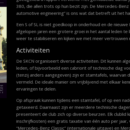
380, die allen trots op hun bezit zijn. De Mercedes-Benz 
automotive engineering” is ons wat dat betreft uit het h
Een S of SL is niet goedkoop in onderhoud en de nieuwe
afgelopen jaren een grotere groei in het aantal leden te b
weer te stabiliseren en kijken we met meer vertrouwen 
Activiteiten
De SKCN organiseert diverse activiteiten. Dit kunnen al
leden, of bijvoorbeeld een cabriorit of technische dag
(tenzij anders aangegeven) zijn er stamtafels, waarvan 
vermeld. De ideale manier om vrijblijvend met elkaar ken
ervaringen te delen.
Op afspraak kunnen tijdens een stamtafel, of op een nade
getaxeerd. Daarnaast zijn er meerdere technische dage
presenteert de club zich op diverse beurzen. Elk clublid k
inschrijfkosten) een gratis taxatie van één auto per jaar
“Mercedes-Benz Classic” (internationale uitgave) en Me