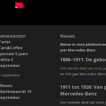
enementen
Nieuws
Terlet
Nieuw in onze jubileumre
Cars&Coffee
jaar Mercedes-Benz
speciale 5 jaars
1886–1911: De geb
editie 5
September
Het eerste deel van onze j
en 100 jaar Mercedes-Benz
5 september
Wheels
1911 tot 1926: Van
Mariënwaerdt 19
Mercedes-Benz
September
Het tweede deel van onze 