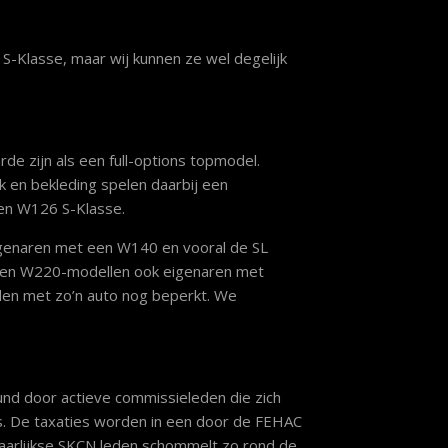
S-Klasse, maar wij kunnen ze wel degelijk
e zijn als een full-options topmodel.
k en bekleding spelen daarbij een
een W126 S-Klasse.
genaren met een W140 en vooral de SL
ven W220-modellen ook eigenaren met
eden met zo’n auto nog beperkt. We
nd door actieve commissieleden die zich
. De taxaties worden in een door de FEHAC
aarlijkse SKCN leden schommelt zo rond de