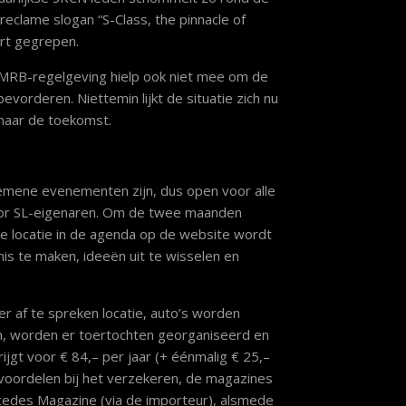
reclame slogan “S-Class, the pinnacle of
art gegrepen.
 MRB-regelgeving hielp ook niet mee om de
evorderen. Niettemin lijkt de situatie zich nu
naar de toekomst.
gemene evenementen zijn, dus open voor alle
 voor SL-eigenaren. Om de twee maanden
de locatie in de agenda op de website wordt
nis te maken, ideeën uit te wisselen en
r af te spreken locatie, auto’s worden
n, worden er toertochten georganiseerd en
rijgt voor € 84,– per jaar (+ éénmalig € 25,–
, voordelen bij het verzekeren, de magazines
rcedes Magazine (via de importeur), alsmede