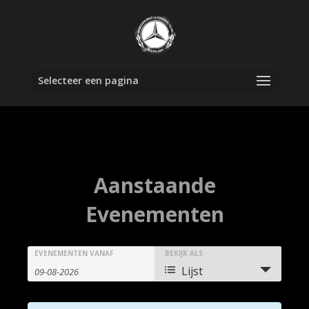
Selecteer een pagina
Aanstaande
Evenementen
Evenementen
Evenementen
EVENEMENTEN VANAF
BEKIJK ALS
Evenement
Lijst
zoekopdracht
weergaven
Zoeken