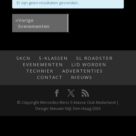
navigatie
en
Er zijn geen resultaten gevonden.
weergeven
«
Vorige
navigatie
Evenementen
SKCN
S-KLASSEN
SL ROADSTER
EVENEMENTEN
LID WORDEN
TECHNIEK
ADVERTENTIES
CONTACT
NIEUWS
© Copyright Mercedes-Benz S-klasse Club Nederland |
Design: Nieuwe Stijl, Den Haag 2026