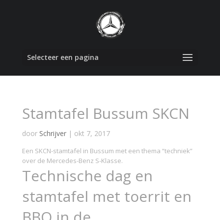
Selecteer een pagina
Stamtafel Bussum SKCN
door
Schrijver
|
okt 7, 2017
Een SKCN-stamtafel in Bussum met een thema “techniek”
over de Mercedes-Benz S-Klasse.
Technische dag en
stamtafel met toerrit en
BBQ in de