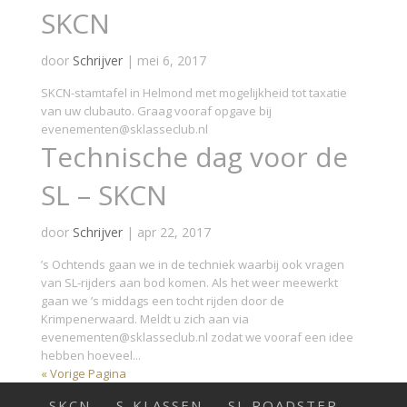
SKCN
door
Schrijver
|
mei 6, 2017
SKCN-stamtafel in Helmond met mogelijkheid tot taxatie
van uw clubauto. Graag vooraf opgave bij
evenementen@sklasseclub.nl
Technische dag voor de
SL – SKCN
door
Schrijver
|
apr 22, 2017
’s Ochtends gaan we in de techniek waarbij ook vragen
van SL-rijders aan bod komen. Als het weer meewerkt
gaan we ’s middags een tocht rijden door de
Krimpenerwaard. Meldt u zich aan via
evenementen@sklasseclub.nl zodat we vooraf een idee
hebben hoeveel...
« Vorige Pagina
SKCN
S-KLASSEN
SL ROADSTER