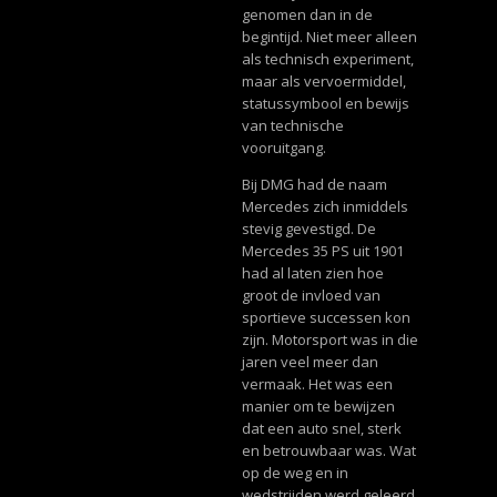
genomen dan in de
begintijd. Niet meer alleen
als technisch experiment,
maar als vervoermiddel,
statussymbool en bewijs
van technische
vooruitgang.
Bij DMG had de naam
Mercedes zich inmiddels
stevig gevestigd. De
Mercedes 35 PS uit 1901
had al laten zien hoe
groot de invloed van
sportieve successen kon
zijn. Motorsport was in die
jaren veel meer dan
vermaak. Het was een
manier om te bewijzen
dat een auto snel, sterk
en betrouwbaar was. Wat
op de weg en in
wedstrijden werd geleerd,