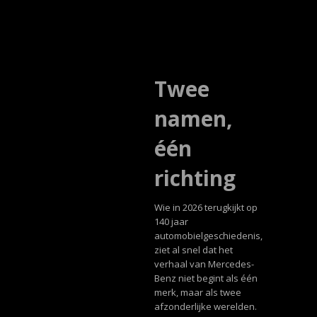
Twee
namen,
één
richting
Wie in 2026 terugkijkt op
140 jaar
automobielgeschiedenis,
ziet al snel dat het
verhaal van Mercedes-
Benz niet begint als één
merk, maar als twee
afzonderlijke werelden.