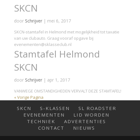
SKCN
door
Schrijver
|
mei 6, 2017
SKCN-stamtafel in Helmond met mogelijkheid tot taxatie
van uw clubauto. Graag vooraf opgave bij
evenementen@sklasseclub.nl
Stamtafel Helmond
SKCN
door
Schrijver
|
apr 1, 2017
VANWEGE OMSTANDIGHEDEN VERVALT DEZE STAMTAFEL!
« Vorige Pagina
SKCN
S-KLASSEN
SL ROADSTER
EVENEMENTEN
LID WORDEN
TECHNIEK
ADVERTENTIES
CONTACT
NIEUWS