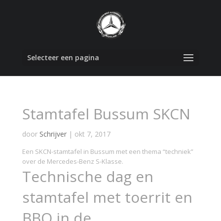
Selecteer een pagina
Stamtafel Bussum SKCN
door
Schrijver
|
okt 7, 2017
Een SKCN-stamtafel in Bussum met een thema “techniek”
over de Mercedes-Benz S-Klasse.
Technische dag en
stamtafel met toerrit en
BBQ in de