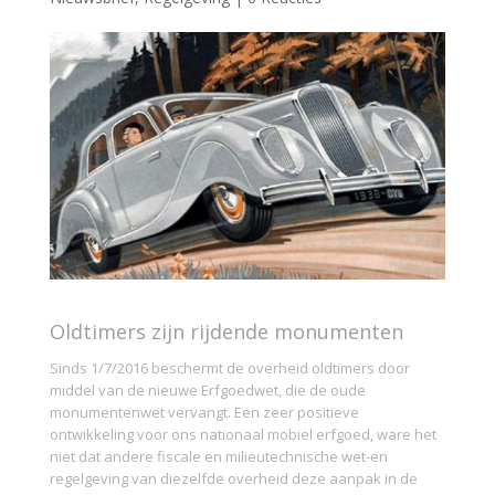
Oldtimers zijn rijdende monumenten
Sinds 1/7/2016 beschermt de overheid oldtimers door
middel van de nieuwe Erfgoedwet, die de oude
monumentenwet vervangt. Een zeer positieve
ontwikkeling voor ons nationaal mobiel erfgoed, ware het
niet dat andere fiscale en milieutechnische wet-en
regelgeving van diezelfde overheid deze aanpak in de