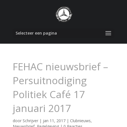
Selecteer een pagina
FEHAC nieuwsbrief –
Persuitnodiging
Politiek Café 17
januari 2017
door
Schrijver
|
jan 11, 2017
|
Clubnieuws
,
Nieuwsbrief
,
Regelgeving
|
0 Reacties