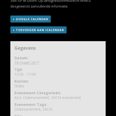
3941 EP te Doorn. Op
landgoedzonheuvel.nl
vindt u
desgewenst aanvullende informatie.
+ GOOGLE CALENDAR
+ TOEVOEGEN AAN ICALENDAR
Gegevens
Datum:
18 maart 2017
Tijd:
13:30 - 17:00
Kosten:
Gratis
Evenement Categorieën:
ALV
,
Clubevenement
,
SKCN-evenement
Evenement Tags:
Clubevenement
,
SKCN