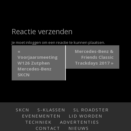
Reactie verzenden
Je moet
inloggen
om een reactie te kunnen plaatsen.
«
Mercedes-Benz &
Voorjaarsmeeting
Friends Classic
W126 Zutphen
Trackdays 2017
»
Mercedes-Benz
SKCN
SKCN
S-KLASSEN
SL ROADSTER
EVENEMENTEN
LID WORDEN
TECHNIEK
ADVERTENTIES
CONTACT
NIEUWS