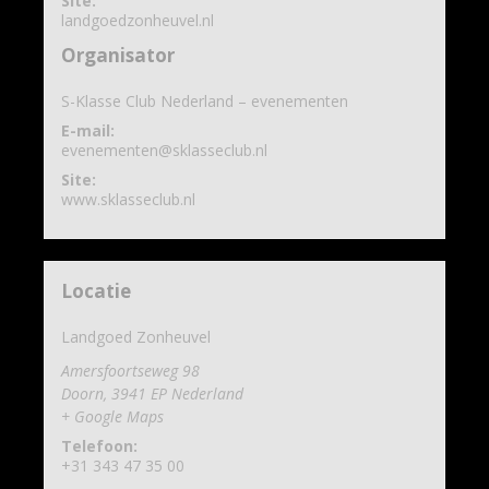
Site:
landgoedzonheuvel.nl
Organisator
S-Klasse Club Nederland – evenementen
E-mail:
evenementen@sklasseclub.nl
Site:
www.sklasseclub.nl
Locatie
Landgoed Zonheuvel
Amersfoortseweg 98
Doorn
,
3941 EP
Nederland
+ Google Maps
Telefoon:
+31 343 47 35 00‬