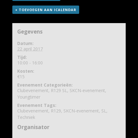
+ TOEVOEGEN AAN ICALENDAR
Gegevens
Datum:
22 april 2017
Tijd:
10:00 - 16:00
Kosten:
€15
Evenement Categorieën:
Clubevenement
,
R129 SL
,
SKCN-evenement
,
Youngtimer
Evenement Tags:
Clubevenement
,
R129
,
SKCN-evenement
,
SL
,
Techniek
Organisator