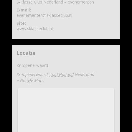
S-Klasse Club Nederland – evenementen
E-mail:
evenementen@sklasseclub.nl
Site:
www.sklasseclub.nl
Locatie
Krimpenerwaard
Krimpenerwaard
,
Zuid-Holland
Nederland
+ Google Maps