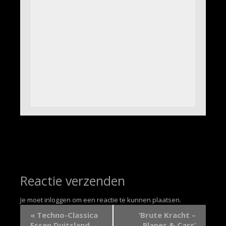
Reactie verzenden
Je moet
inloggen
om een reactie te kunnen plaatsen.
«
Techno-Classica
‘Brute Kracht –
Essen Duitsland
Planes & Cars’