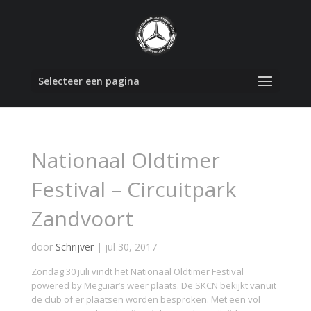
Selecteer een pagina
Nationaal Oldtimer
Festival – Circuitpark
Zandvoort
door
Schrijver
|
jul 30, 2017
Zondag 30 juli vindt het Nationaal Oldtimer Festival
powered by Meguiar’s weer plaats. De SKCN bekijkt vanuit
de club of er plaatsen worden besproken. Met een vol