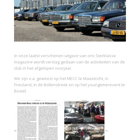
In onze laatst verschenen uitgave van ons Sterklasse
magazine wordt verslag gedaan van de activiteiten van de
club in het afgelopen voorjaar.
We zijn o.a. geweest op het MECC te Maastricht, in
Friesland, in de Bollenstreek en op het youngtimerevent te
Boxtel.