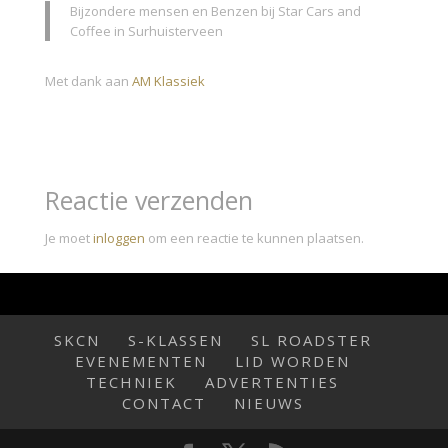
Bijzondere mensen en Benzen bij Star Cars and
Coffee in Surhuisterveen
Met dank aan
AM Klassiek
Reactie verzenden
Je moet
inloggen
om een reactie te kunnen plaatsen.
SKCN
S-KLASSEN
SL ROADSTER
EVENEMENTEN
LID WORDEN
TECHNIEK
ADVERTENTIES
CONTACT
NIEUWS