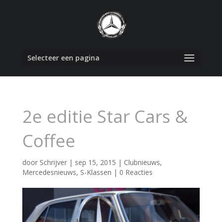
Selecteer een pagina
2e editie Star Cars &
Coffee
door
Schrijver
|
sep 15, 2015
|
Clubnieuws
,
Mercedesnieuws
,
S-Klassen
|
0 Reacties