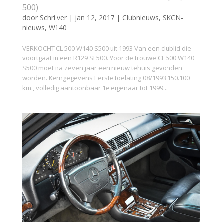
500)
door
Schrijver
|
jan 12, 2017
|
Clubnieuws
,
SKCN-
nieuws
,
W140
VERKOCHT CL 500 W140 S500 uit 1993 Van een clublid die
voortgaat in een R129 SL500. Voor de trouwe CL 500 W140
S500 moet na zeven jaar een nieuw tehuis gevonden
worden. Kerngegevens Eerste toelating 08/1993 150.100
km., volledig aantoonbaar 1e eigenaar tot 1999...