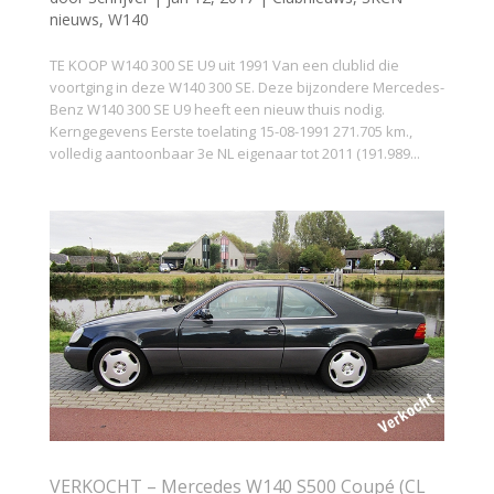
nieuws
,
W140
TE KOOP W140 300 SE U9 uit 1991 Van een clublid die
voortging in deze W140 300 SE. Deze bijzondere Mercedes-
Benz W140 300 SE U9 heeft een nieuw thuis nodig.
Kerngegevens Eerste toelating 15-08-1991 271.705 km.,
volledig aantoonbaar 3e NL eigenaar tot 2011 (191.989...
VERKOCHT – Mercedes W140 S500 Coupé (CL