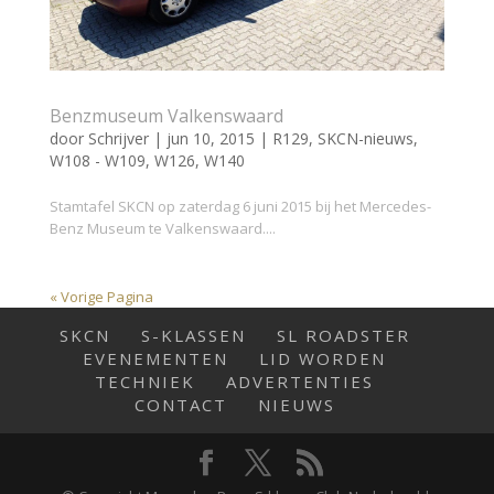
Benzmuseum Valkenswaard
door
Schrijver
|
jun 10, 2015
|
R129
,
SKCN-nieuws
,
W108 - W109
,
W126
,
W140
Stamtafel SKCN op zaterdag 6 juni 2015 bij het Mercedes-
Benz Museum te Valkenswaard....
« Vorige Pagina
SKCN
S-KLASSEN
SL ROADSTER
EVENEMENTEN
LID WORDEN
TECHNIEK
ADVERTENTIES
CONTACT
NIEUWS