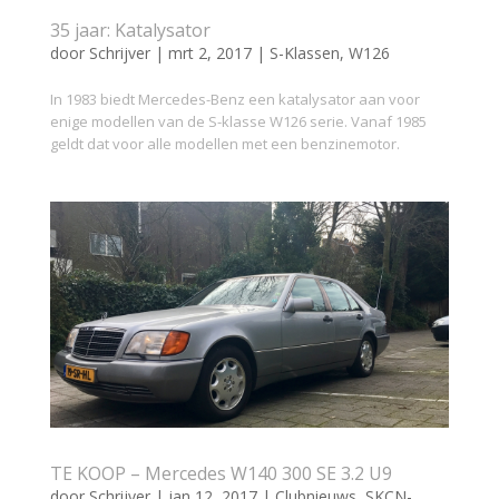
35 jaar: Katalysator
door
Schrijver
|
mrt 2, 2017
|
S-Klassen
,
W126
In 1983 biedt Mercedes-Benz een katalysator aan voor
enige modellen van de S-klasse W126 serie. Vanaf 1985
geldt dat voor alle modellen met een benzinemotor.
TE KOOP – Mercedes W140 300 SE 3.2 U9
door
Schrijver
|
jan 12, 2017
|
Clubnieuws
,
SKCN-