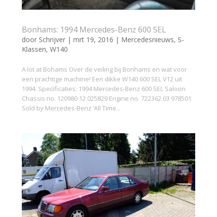
Bonhams: 1994 Mercedes-Benz 600 SEL
door
Schrijver
|
mrt 19, 2016
|
Mercedesnieuws
,
S-
Klassen
,
W140
A lot at Bohams Over de veiling bij Bonhams en wat voor
een prachtige machine! Een dikke W140 600 SEL V12 uit
1994. Specificaties: 1994 Mercedes-Benz 600 SEL Saloon
Chassis no. 120980 12 025829 Engine no. 722362 03 978501
Sold by Mercedes-Benz ‘All Time...