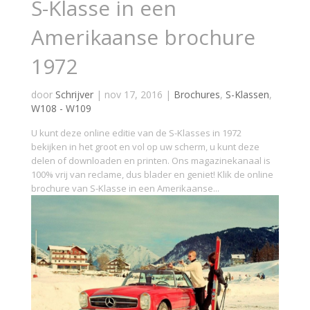
S-Klasse in een
Amerikaanse brochure
1972
door
Schrijver
|
nov 17, 2016
|
Brochures
,
S-Klassen
,
W108 - W109
U kunt deze online editie van de S-Klasses in 1972
bekijken in het groot en vol op uw scherm, u kunt deze
delen of downloaden en printen. Ons magazinekanaal is
100% vrij van reclame, dus blader en geniet! Klik de online
brochure van S-Klasse in een Amerikaanse...