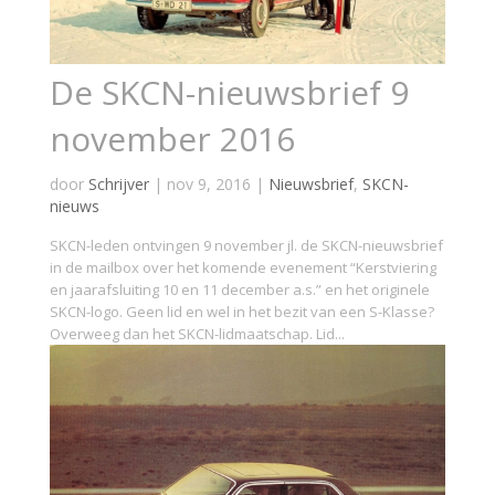
De SKCN-nieuwsbrief 9
november 2016
door
Schrijver
|
nov 9, 2016
|
Nieuwsbrief
,
SKCN-
nieuws
SKCN-leden ontvingen 9 november jl. de SKCN-nieuwsbrief
in de mailbox over het komende evenement “Kerstviering
en jaarafsluiting 10 en 11 december a.s.” en het originele
SKCN-logo. Geen lid en wel in het bezit van een S-Klasse?
Overweeg dan het SKCN-lidmaatschap. Lid...