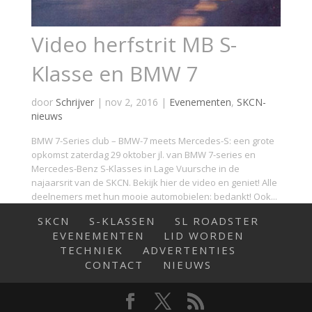
Video herfstrit MB S-
Klasse en BMW 7
door
Schrijver
|
nov 2, 2016
|
Evenementen
,
SKCN-
nieuws
BMW 7-Series club – BMW-7 meets Mercedes-S: een grote
opkomst zaterdag 29 oktober jl. van BMW 7-series en
Mercedes-Benz S-Klasses in Lage Vuursche in de
najaarsrit van de SKCN. Bekijk hier de video en geniet! Alle
deelnemers met hun mooie automobielen: bedankt! Ook...
SKCN
S-KLASSEN
SL ROADSTER
EVENEMENTEN
LID WORDEN
TECHNIEK
ADVERTENTIES
CONTACT
NIEUWS