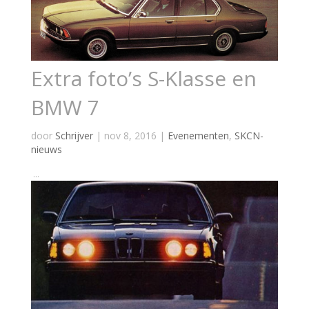
Extra foto’s S-Klasse en
BMW 7
door
Schrijver
|
nov 8, 2016
|
Evenementen
,
SKCN-
nieuws
...