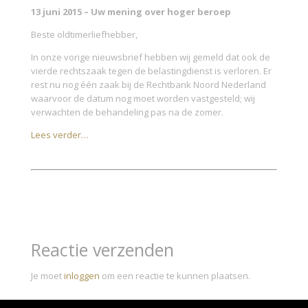
13 juni 2015 – Uw mening over hoger beroep
Beste oldtimerliefhebber,
In onze vorige nieuwsbrief hebben wij gemeld dat ook de
vierde rechtszaak tegen de belastingdienst is verloren. Er
rest nu nog één zaak bij de Rechtbank Noord Nederland
waarvoor de datum nog moet worden vastgesteld; wij
verwachten de behandeling pas na de zomer.
Lees verder…
Reactie verzenden
Je moet
inloggen
om een reactie te kunnen plaatsen.