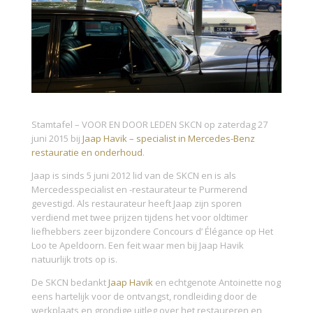
Stamtafel – VOOR EN DOOR LEDEN SKCN op zaterdag 27
juni 2015 bij
Jaap Havik – specialist in Mercedes-Benz
restauratie en onderhoud
.
Jaap is sinds 5 juni 2012 lid van de SKCN en is als
Mercedesspecialist en -restaurateur te Purmerend
gevestigd. Als restaurateur heeft Jaap zijn sporen
verdiend met twee prijzen tijdens het voor oldtimer
liefhebbers zeer bijzondere Concours d’ Élégance op Het
Loo te Apeldoorn. Een feit waar men bij Jaap Havik
natuurlijk trots op is.
De SKCN bedankt
Jaap Havik
en echtgenote Antoinette nog
eens hartelijk voor de ontvangst, rondleiding door de
werkplaats en grondige uitleg over het restaureren en