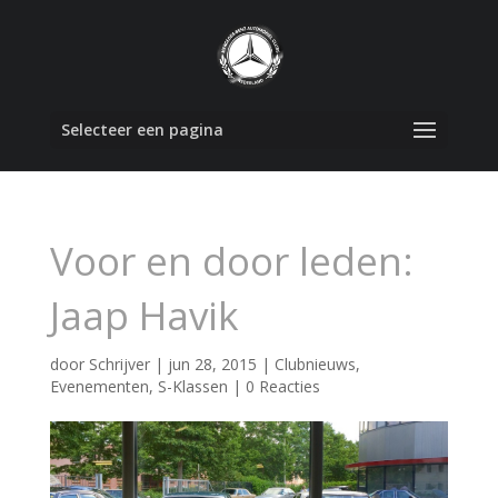
Selecteer een pagina
Voor en door leden:
Jaap Havik
door
Schrijver
|
jun 28, 2015
|
Clubnieuws
,
Evenementen
,
S-Klassen
|
0 Reacties