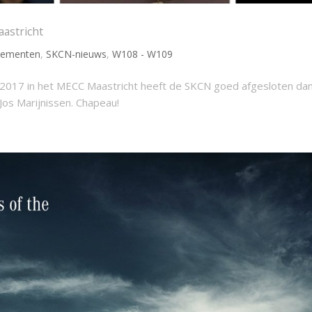
astricht
nementen
,
SKCN-nieuws
,
W108 - W109
cs 2017 in het MECC Maastricht heeft de SKCN goed afgesloten dan
Jos Marijnissen. Chapeau!