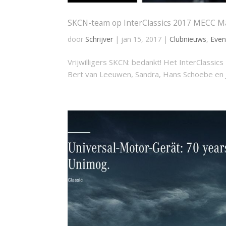
SKCN-team op InterClassics 2017 MECC Ma
door
Schrijver
|
jan 15, 2017
|
Clubnieuws
,
Eve
Vrijwilligers SKCN: bedankt! Het InterClassi
Bert van Leeuwen, Sandra, Hans Schoebe en 