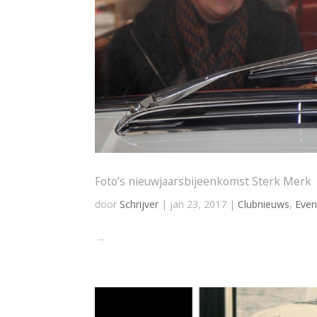
Foto’s nieuwjaarsbijeenkomst Sterk Merk
door
Schrijver
|
jan 23, 2017
|
Clubnieuws
,
Eve
...