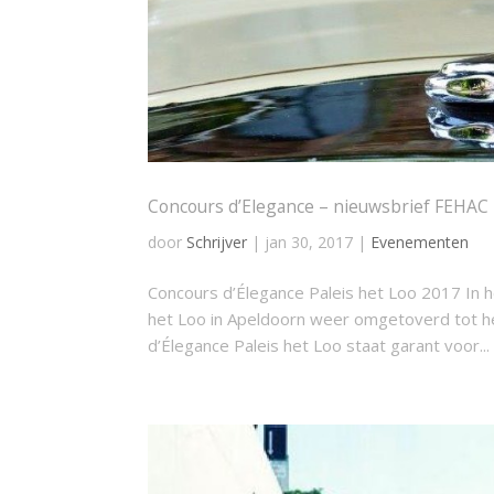
Concours d’Elegance – nieuwsbrief FEHAC
door
Schrijver
|
jan 30, 2017
|
Evenementen
Concours d’Élegance Paleis het Loo 2017 In h
het Loo in Apeldoorn weer omgetoverd tot he
d’Élegance Paleis het Loo staat garant voor...