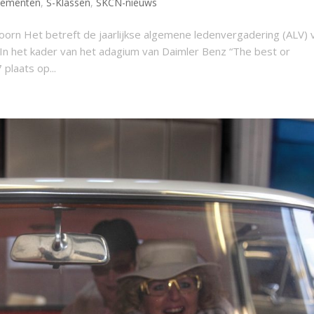
nementen
,
S-Klassen
,
SKCN-nieuws
rn Het betreft de jaarlijkse algemene ledenvergadering (ALV) 
n het kader van het adagium van Daimler Benz “The best or
plaats op...