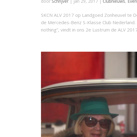
door
Schrijver
|
jan 29, 2017
|
Clubnieuws
,
Eve
SKCN ALV 2017 op Landgoed Zonheuvel te Doo
de Mercedes-Benz S-Klasse Club Nederland. I
nothing”, vindt in ons 2e Lustrum de ALV 2017 