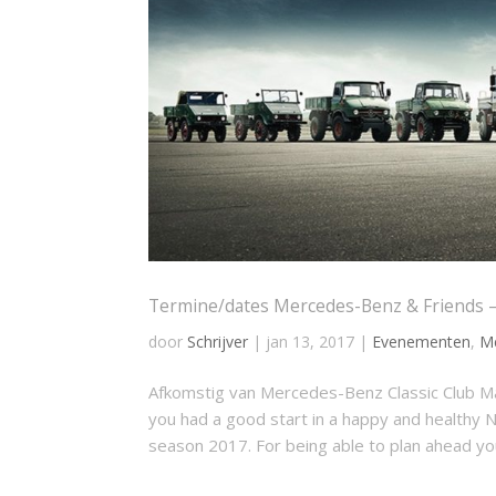
Termine/dates Mercedes-Benz & Friends –
door
Schrijver
|
jan 13, 2017
|
Evenementen
,
M
Afkomstig van Mercedes-Benz Classic Club 
you had a good start in a happy and healthy N
season 2017. For being able to plan ahead you