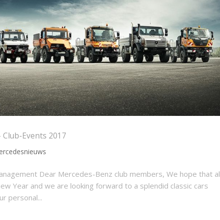
 Club-Events 2017
ercedesnieuws
Management Dear Mercedes-Benz club members, We hope that all
ew Year and we are looking forward to a splendid classic cars
r personal...