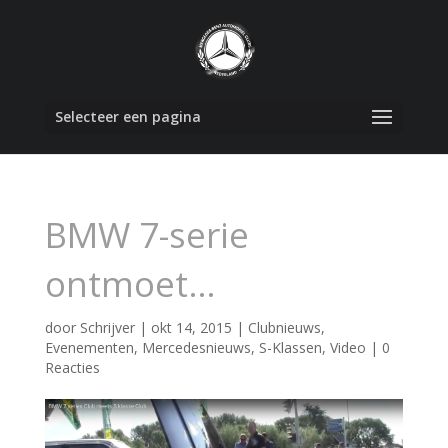
Selecteer een pagina
BMW 7-serie
ontmoet…
door
Schrijver
|
okt 14, 2015
|
Clubnieuws
,
Evenementen
,
Mercedesnieuws
,
S-Klassen
,
Video
|
0
Reacties