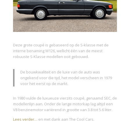
Deze grote coupé is gebaseerd op de S-klasse met de
interne benaming W126, wellicht één van de meest
robuuste S-Klasse modellen ooit gebouwd.
De bouwkwaliteit en de luxe van de auto was
ongekend voor die tijd, het model verscheen in 1979
voor het eerst op de markt.
In 1980 vulde de luxueuze vierzits coupé, genaamd SEC, de
modellenlijn aan. Onder de lange motorkap lag altijd een
V8 benzinemotor variërend in grootte van 3.8 tot 5.6 liter.
Lees verder…
en met dank aan The Cool Cars.