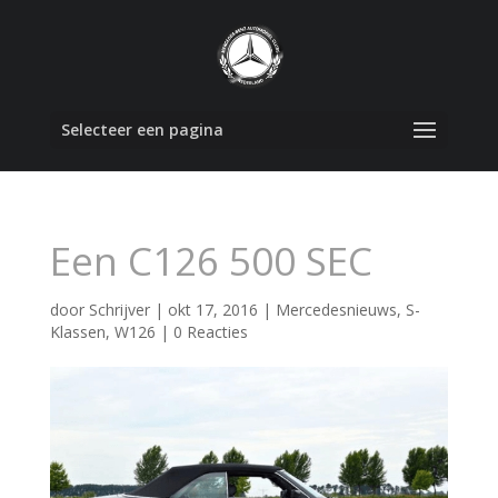
Selecteer een pagina
Een C126 500 SEC
door
Schrijver
|
okt 17, 2016
|
Mercedesnieuws
,
S-
Klassen
,
W126
|
0 Reacties