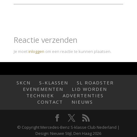
Reactie verzenden
Je moet
inloggen
om een reactie te kunnen plaatsen.
SKCN
S-KLASSEN
SL ROADSTER
EVENEMENTEN
LID WORDEN
TECHNIEK
ADVERTENTIES
CONTACT
NIEUWS
© Copyright Mercedes-Benz S-klasse Club Nederland |
Design: Nieuwe Stijl, Den Haag 2026