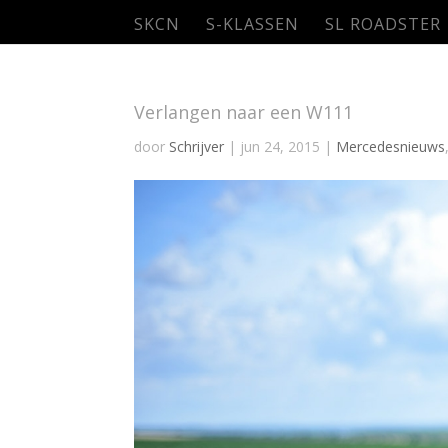
SKCN
S-KLASSEN
SL ROADSTER
Verlangen naar een W111
door
Schrijver
|
jun 24, 2015
|
Mercedesnieuws