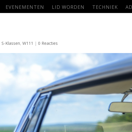
EVENEMENTEN
LID WORDEN
TECHNIEK
AD
,
S-Klassen
,
W111
|
0 Reacties