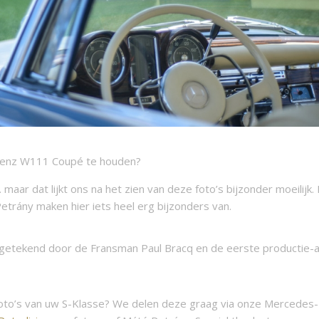
Benz W111 Coupé te houden?
… maar dat lijkt ons na het zien van deze foto’s bijzonder moeilijk.
etrány
maken hier iets heel erg bijzonders van.
s getekend door de Fransman Paul Bracq en de eerste productie-
e foto’s van uw S-Klasse? We delen deze graag via onze Mercedes-