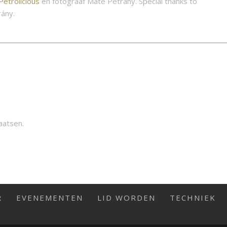
Petrolicious
en fotograaf
Máté Petrány
. Special thanks to
rány
.
aatsen.
R
EVENEMENTEN
LID WORDEN
TECHNIEK