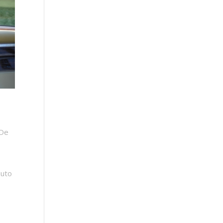
 De
auto