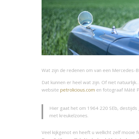
Wat zijn de redenen om van een Mercedes-
Dat kunnen er heel wat zijn. Of niet natuurlijk
website
petrolicious.com
en fotograaf
Máté P
Hier gaat het om
1964 220 SEb
, destijd
met kreukelzones.
Veel kijkgenot en heeft u wellicht zelf mooi