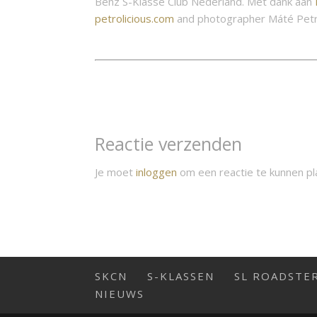
Benz S-Klasse Club Nederland. Met dank aan
petrolicious.com
and photographer
Máté Pet
Reactie verzenden
Je moet
inloggen
om een reactie te kunnen pl
SKCN
S-KLASSEN
SL ROADSTE
NIEUWS