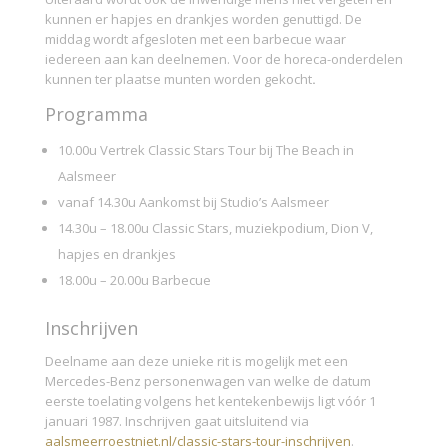
kunnen er hapjes en drankjes worden genuttigd. De
middag wordt afgesloten met een barbecue waar
iedereen aan kan deelnemen. Voor de horeca-onderdelen
kunnen ter plaatse munten worden gekocht
.
Programma
10.00u​​​ Vertrek Classic Stars Tour bij The Beach in
Aalsmeer
vanaf 14.30u​​ Aankomst bij Studio’s Aalsmeer
14.30u – 18.00u​ Classic Stars, muziekpodium, Dion V,
hapjes en drankjes
18.00u – 20.00u​ Barbecue
Inschrijven
Deelname aan deze unieke rit is mogelijk met een
Mercedes-Benz personenwagen van welke de datum
eerste toelating volgens het kentekenbewijs ligt vóór 1
januari 1987. Inschrijven gaat uitsluitend via
aalsmeerroestniet.nl/classic-stars-tour-inschrijven
.