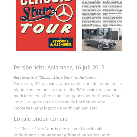
Persbericht: Aalsmeer, 16 juli 2015
Eerste editie “Classic Stars Tour” in Aalsmeer
Op zondag 30 augustus aanstaande vindt de eerste editie
plaats van een unieke tourrit als 150 klassiekers van het
merk Mercedes-Benz van start gaan voor de ‘Classic Stars
Tour’. De ‘Stars’ refereren aan de het herkenbare
Mercedes-Benz logo in de vorm van een ster.
Lokale ondernemers
De ‘Classic Stars Tour’ is een initiatief van lokale
ondernemer Cor Millenaar (officieel Mercedes-Benz