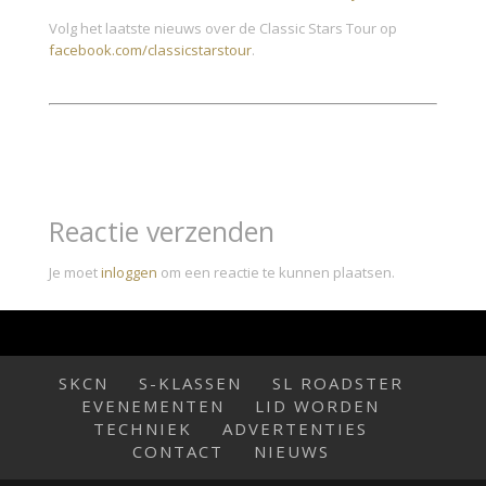
Volg het laatste nieuws over de Classic Stars Tour op
facebook.com/classicstarstour
.
Reactie verzenden
Je moet
inloggen
om een reactie te kunnen plaatsen.
SKCN
S-KLASSEN
SL ROADSTER
EVENEMENTEN
LID WORDEN
TECHNIEK
ADVERTENTIES
CONTACT
NIEUWS