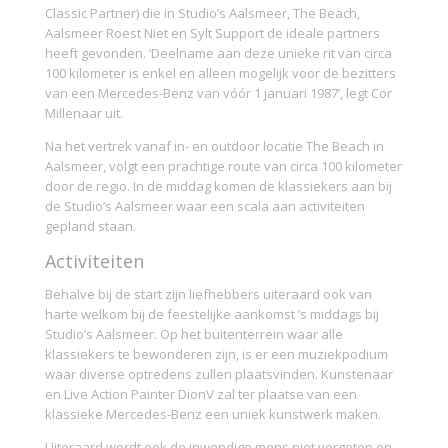
Classic Partner) die in Studio’s Aalsmeer, The Beach,
Aalsmeer Roest Niet en Sylt Support de ideale partners
heeft gevonden. ‘Deelname aan deze unieke rit van circa
100 kilometer is enkel en alleen mogelijk voor de bezitters
van een Mercedes-Benz van vóór 1 januari 1987’, legt Cor
Millenaar uit.
Na het vertrek vanaf in- en outdoor locatie The Beach in
Aalsmeer, volgt een prachtige route van circa 100 kilometer
door de regio. In de middag komen de klassiekers aan bij
de Studio’s Aalsmeer waar een scala aan activiteiten
gepland staan.
Activiteiten
Behalve bij de start zijn liefhebbers uiteraard ook van
harte welkom bij de feestelijke aankomst ’s middags bij
Studio’s Aalsmeer. Op het buitenterrein waar alle
klassiekers te bewonderen zijn, is er een muziekpodium
waar diverse optredens zullen plaatsvinden. Kunstenaar
en Live Action Painter DionV zal ter plaatse van een
klassieke Mercedes-Benz een uniek kunstwerk maken. ​​​​​​​
Uiteraard wordt ook de inwendige mens niet vergeten en