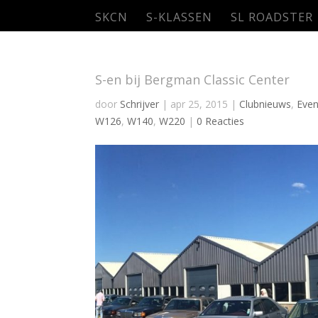
SKCN
S-KLASSEN
SL ROADSTER
S-en bij Bergman Classic Center
door
Schrijver
|
apr 25, 2015
|
Clubnieuws
,
Eve
W126
,
W140
,
W220
|
0 Reacties