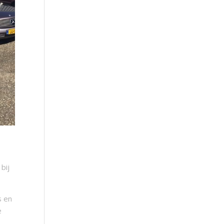
bij
s en
e