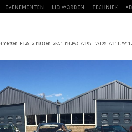
EVENEMENTEN
LID WORDEN
TECHNIEK
AD
nementen
,
R129
,
S-Klassen
,
SKCN-nieuws
,
W108 - W109
,
W111
,
W11